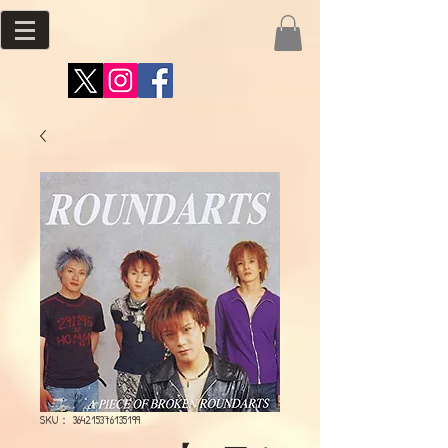
SKU： 364215376135199