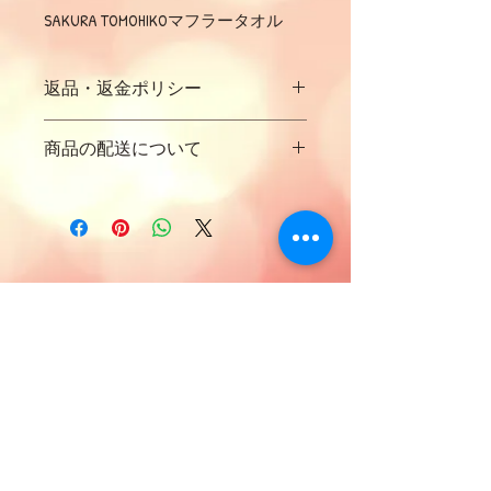
SAKURA TOMOHIKOマフラータオル
返品・返金ポリシー
ご購入された商品について返品等は基
商品の配送について
本的にできませんので
予めご了承くださいませ。
商品の配送について
なお、商品が破損している場合はお問
商品の配送については配送料金は別に
い合わせフォームからご連絡ください
なっておりますのと地域によって変わ
ませ
りますので予めご了承くださいませ