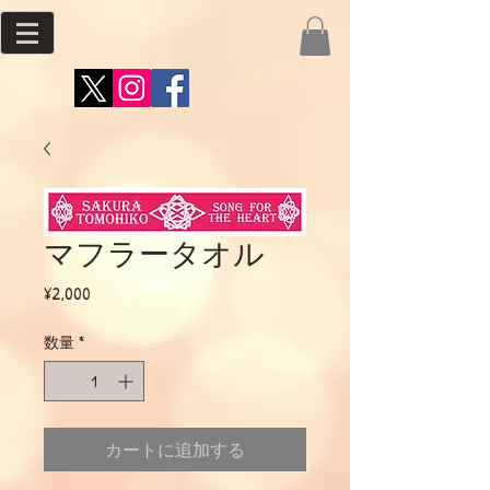
マフラータオル
価
¥2,000
格
数量
*
カートに追加する