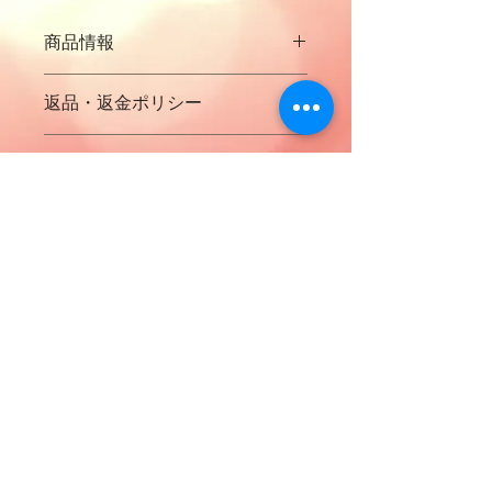
商品情報
2014年12月発売
返品・返金ポリシー
アコースティックの音源～シリーズ
【弾 語 其ノ伍】
ご購入された商品について返品等は基
1.迷走
商品の配送について
本的にできませんので
2.有生
予めご了承くださいませ。
商品の配送について
なお、万が一商品のCDが聴けない、破
作詞作曲 櫻知彦
商品の配送については配送料金は別に
損している場合はお問い合わせフォー
なっておりますのと地域によって変わ
ムからご連絡くださいませ。
りますので予めご了承くださいませ