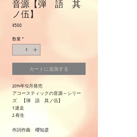
音源【弾 語 其
ノ伍】
価
¥500
格
数量
*
カートに追加する
2014年12月発売
アコースティックの音源～シリー
ズ 【弾 語 其ノ伍】
1.迷走
2.有生
作詞作曲 櫻知彦